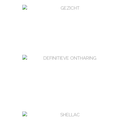
GEZICHT
Behandelingen voor de verbetering van
uw huid, anti-aging, microdermabrasie, of
gewoon voor de ontspanning.
DEFINITIEVE ONTHARING
Verwijder uw ongewenste haartjes
permanent met een IPL-behandeling, of
kies voor een tijdelijke oplossing door
middel van harsen.
SHELLAC