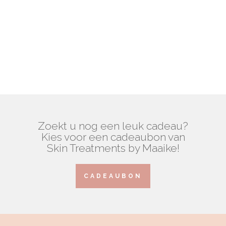
Prachtig gelakte nagels die twee weken
mooi blijven. Geen krasjes of
beschadigingen en een prachtige glans.
Zoekt u nog een leuk cadeau?
Kies voor een cadeaubon van
Skin Treatments by Maaike!
CADEAUBON